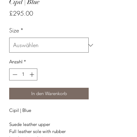
Cipil | Blue
Preis
£295.00
Size
*
Anzahl
*
In den Warenkorb
Cipil | Blue
Suede leather upper
Full leather sole with rubber