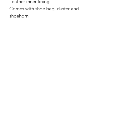
Leather inner lining
Comes with shoe bag, duster and
shoehorn
Subscribe Form
Submit
+49(0)1633969199
©2020 Brand4More. Erstellt mit Wix.com