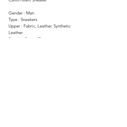
Gender : Man
Type : Sneakers
Upper : Fabric, Leather, Synthetic
Leather
Details : Round Toe
Subscribe Form
Submit
+49(0)1633969199